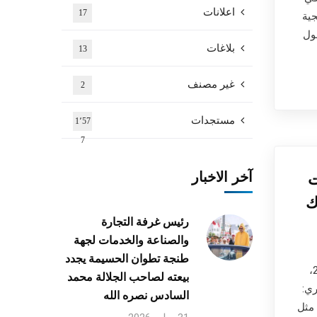
اعلانات
17
جية
ول
بلاغات
13
غير مصنف
2
مستجدات
1٬57
7
آخر الاخبار
ت
ك
رئيس غرفة التجارة
والصناعة والخدمات لجهة
طنجة تطوان الحسيمة يجدد
طنجة تطوان الحسيمة يومه الإثنين 31 أكتوبر 2022،
بيعته لصاحب الجلالة محمد
ري:
السادس نصره الله
مثل