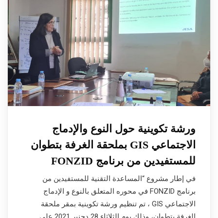
ورشة تكوينية حول النوع والإدماج
الاجتماعي GIS بملحقة الغرفة بتطوان
للمستفيدين من برنامج FONZID
في إطار مشروع “المساعدة التقنية للمستفيدين من
برنامج FONZID في محوره المتعلق بالنوع و الإدماج
الاجتماعي GIS ، تم تنظيم ورشة تكوينية بمقر ملحقة
الغرفة بتطوان، وذلك يوم الثلاثاء 28 دجنبر 2021 على