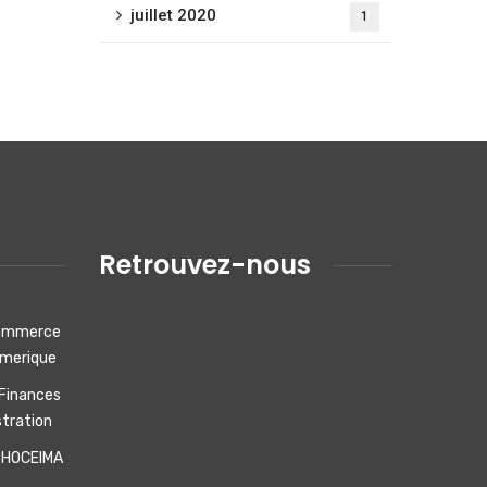
juillet 2020
1
Retrouvez-nous
 Commerce
umerique
 Finances
stration
 HOCEIMA