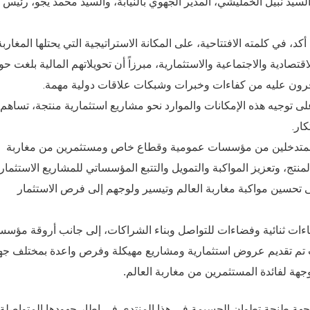
سيد نبيل الخمليشي، المدير الجهوي بالنيابة، والسيد محمد يجو، رئيس
، في كلمته الافتتاحية، على المكانة الاستراتيجية التي يحتلها المغاربة
قتصادية والاجتماعية والاستثمارية، مبرزاً أن تحويلاتهم المالية بلغت حو
على توجيه هذه الإمكانات والموارد نحو مشاريع استثمارية منتجة، تساهم
ار.
 المتدخلين من مؤسسات عمومية وقطاع خاص ومستثمرين من مغاربة
لمنتج، وتعزيز المواكبة والتمويل والتتبع المؤسساتي للمشاريع الاستثماري
لى تحسين مواكبة مغاربة العالم وتيسير ولوجهم إلى فرص الاستثمار
ات ثنائية وفضاءات للتواصل وبناء الشراكات، إلى جانب أروقة مؤسسا
تم تقديم عروض استثمارية ومشاريع مهيكلة وفرص واعدة بمختلف ج
وجهة لفائدة المستثمرين من مغاربة العالم.
جهة طنجة تطوان الحسيمة في هذا المنتدى في إطار جهودها المتواصلة