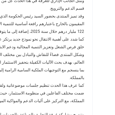
ومثّل الجانب الإداري للغرفة في هذا الحدث كل من ال
قسم الدعم والترويج.
وقد تميز المنتدى بحضور السيد رئيس الحكومة الذي أكد
المقيمون بالخارج باعتبارهم رافعة أساسية للتنمية الا
122 مليار درهم خلال سنة 2025، إضافة إلى ما يتوفرون عليه من كفاءات وخبرات وشبكات علاقات دولية مهمة.
كما شدد على أهمية الانتقال نحو نموذج جديد يرتكز 
خلق فرص الشغل وتعزيز التنمية المجالية ودعم الابتك
وشكل المنتدى فضاءً للنقاش والتبادل بين مختلف
العالم، بهدف بحث الآليات الكفيلة بتحفيز الاستثمار ا
بما ينسجم مع التوجيهات الملكية السامية الرامية إ
بالمملكة.
كما عرف هذا الحدث تنظيم جلسات موضوعاتية ولقاء
ضمت مختلف الفاعلين في منظومة الاستثمار، حيث 
المملكة، مع التركيز على آليات الدعم والمواكبة الم
وتندرج مشاركة غرفة التجارة والصناعة والخدمات ل