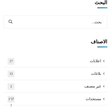
البحث
الاصناف
اعلانات
17
بلاغات
13
غير مصنف
2
مستجدات
1٬57
7