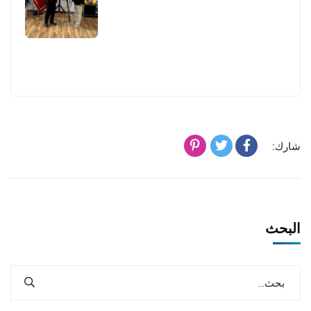
شارك:
البحث