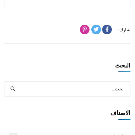
شارك:
البحث
الاصناف