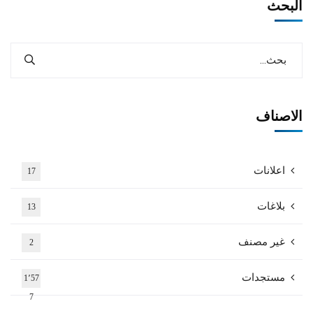
البحث
الاصناف
اعلانات
17
بلاغات
13
غير مصنف
2
مستجدات
1٬57
7