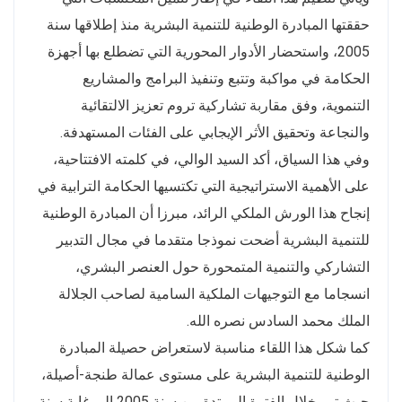
حققتها المبادرة الوطنية للتنمية البشرية منذ إطلاقها سنة
2005، واستحضار الأدوار المحورية التي تضطلع بها أجهزة
الحكامة في مواكبة وتتبع وتنفيذ البرامج والمشاريع
التنموية، وفق مقاربة تشاركية تروم تعزيز الالتقائية
والنجاعة وتحقيق الأثر الإيجابي على الفئات المستهدفة.
وفي هذا السياق، أكد السيد الوالي، في كلمته الافتتاحية،
على الأهمية الاستراتيجية التي تكتسيها الحكامة الترابية في
إنجاح هذا الورش الملكي الرائد، مبرزا أن المبادرة الوطنية
للتنمية البشرية أضحت نموذجا متقدما في مجال التدبير
التشاركي والتنمية المتمحورة حول العنصر البشري،
انسجاما مع التوجيهات الملكية السامية لصاحب الجلالة
الملك محمد السادس نصره الله.
كما شكل هذا اللقاء مناسبة لاستعراض حصيلة المبادرة
الوطنية للتنمية البشرية على مستوى عمالة طنجة-أصيلة،
حيث تم، خلال الفترة الممتدة من سنة 2005 إلى غاية سنة