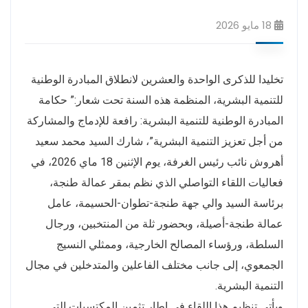
18 مايو 2026
تخليدا للذكرى الواحدة والعشرين لانطلاق المبادرة الوطنية
للتنمية البشرية، المنظمة هذه السنة تحت شعار:” حكامة
المبادرة الوطنية للتنمية البشرية: رافعة للإدماج والمشاركة
من أجل تعزيز التنمية البشرية”، شارك السيد محمد سعيد
أهروش نائب رئيس الغرفة، يوم الإثنين 18 ماي 2026، في
فعاليات اللقاء التواصلي الذي نظم بمقر عمالة طنجة،
برئاسة السيد والي جهة طنجة-تطوان-الحسيمة، عامل
عمالة طنجة-أصيلة، وبحضور ثلة من المنتخبين، ورجال
السلطة، ورؤساء المصالح الخارجية، وممثلي النسيج
الجمعوي، إلى جانب مختلف الفاعلين والمتدخلين في مجال
التنمية البشرية.
ويأتي تنظيم هذا اللقاء في إطار تثمين المكتسبات التي