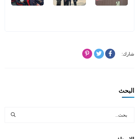
شارك:
البحث