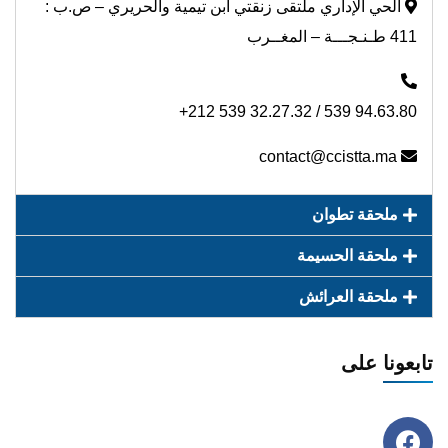
الحي الإداري ملتقى زنقتي ابن تيمية والحريري – ص.ب :
411 طـنـجـــة – المغــرب
+212 539 32.27.32 / 539 94.63.80
contact@ccistta.ma
ملحقة تطوان
ملحقة الحسيمة
ملحقة العرائش
تابعونا على