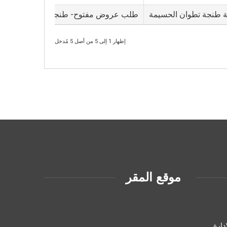
جهة طنجة تطوان الحسيمة
طلب عروض مفتوح- طنجة
6/09/2022 10:30 PM
إظهار 1 إلى 5 من أصل 5 مُدخل
موقع المقر
دارة