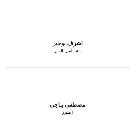
اشرف بوجير
نائب أمين المال
اشرف بوجير
الحسيمة
نائب أمين المال
مصطفى بناجي
المقرر
مصطفى بناجي
تطوان
المقرر